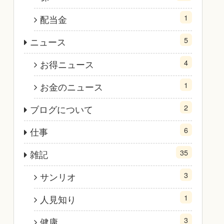
1
配当金
5
ニュース
4
お得ニュース
1
お金のニュース
2
ブログについて
6
仕事
35
雑記
3
サンリオ
1
人見知り
3
健康