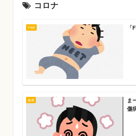
コロナ
「
FIRE
ま
健康
傷