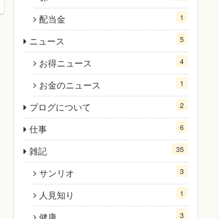
1
配当金
5
ニュース
4
お得ニュース
1
お金のニュース
2
ブログについて
6
仕事
35
雑記
3
サンリオ
1
人見知り
3
健康