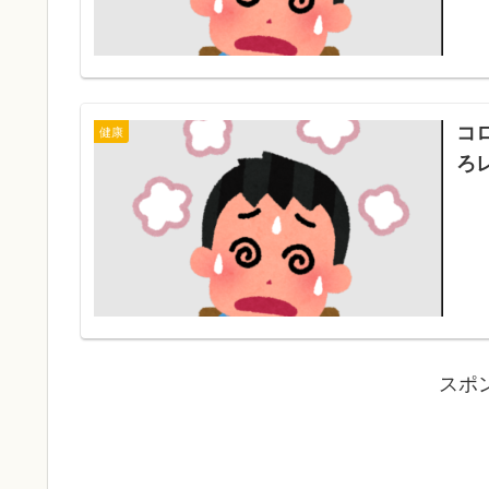
コ
健康
ろ
スポ