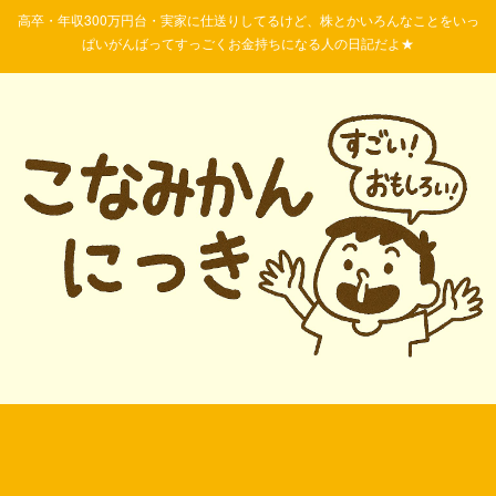
高卒・年収300万円台・実家に仕送りしてるけど、株とかいろんなことをいっ
ぱいがんばってすっごくお金持ちになる人の日記だよ★