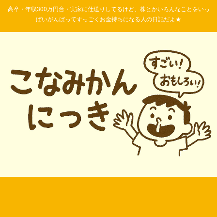
高卒・年収300万円台・実家に仕送りしてるけど、株とかいろんなことをいっ
ぱいがんばってすっごくお金持ちになる人の日記だよ★