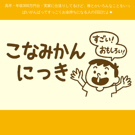
高卒・年収300万円台・実家に仕送りしてるけど、株とかいろんなことをいっ
ぱいがんばってすっごくお金持ちになる人の日記だよ★