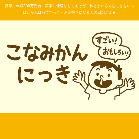
高卒・年収300万円台・実家に仕送りしてるけど、株とかいろんなことをいっ
ぱいがんばってすっごくお金持ちになる人の日記だよ★