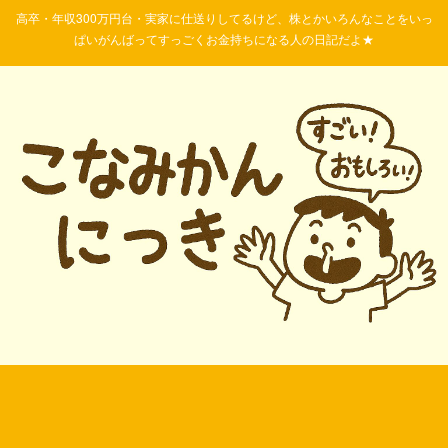
高卒・年収300万円台・実家に仕送りしてるけど、株とかいろんなことをいっ
ぱいがんばってすっごくお金持ちになる人の日記だよ★