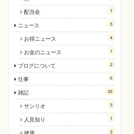
1
配当金
5
ニュース
4
お得ニュース
1
お金のニュース
2
ブログについて
6
仕事
35
雑記
3
サンリオ
1
人見知り
3
健康