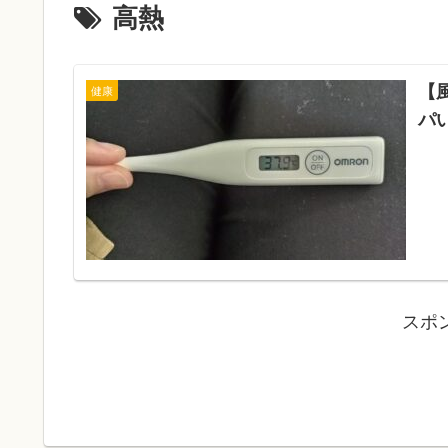
高熱
【
健康
パ
スポ