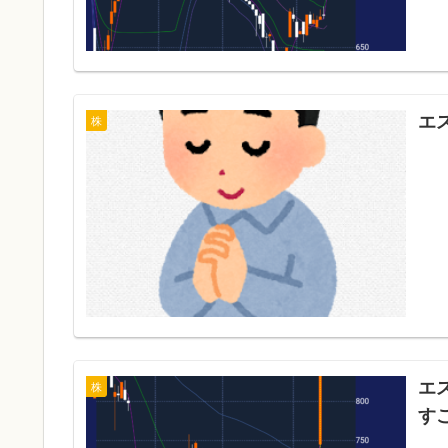
エ
株
エ
株
す