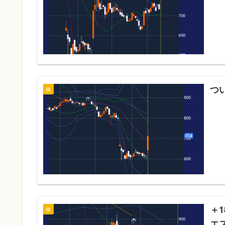
つ
株
＋
株
エ