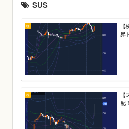
SUS
【
株
昇
【
株
配