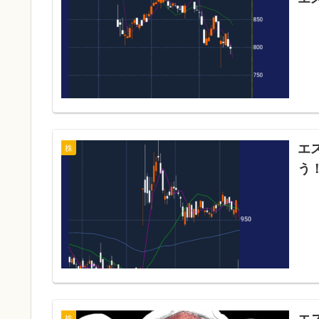
エ
株
う
エ
株