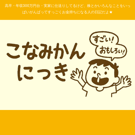
高卒・年収300万円台・実家に仕送りしてるけど、株とかいろんなことをいっ
ぱいがんばってすっごくお金持ちになる人の日記だよ★