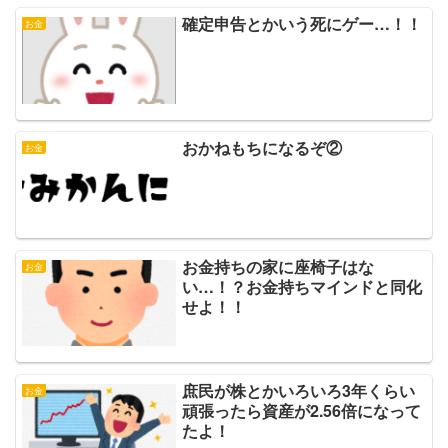
確定申告とかいう死にゲー…！！
お金
おかねもちになるぞ②
お金
お金持ちの家に座椅子はな
お金
い…！？お金持ちマインドと同化
せよ！！
庶民が株とかいろいろ3年くらい
お金
頑張ったら資産が2.56倍になって
たよ！