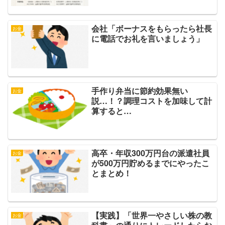
会社「ボーナスをもらったら社長
お金
に電話でお礼を言いましょう」
手作り弁当に節約効果無い
お金
説…！？調理コストを加味して計
算すると…
高卒・年収300万円台の派遣社員
お金
が500万円貯めるまでにやったこ
とまとめ！
【実践】「世界一やさしい株の教
お金