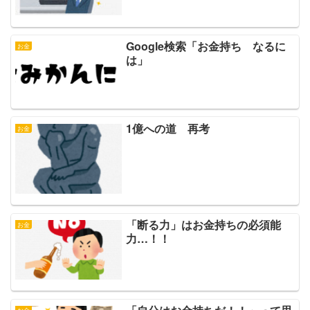
Google検索「お金持ち なるに
お金
は」
1億への道 再考
お金
「断る力」はお金持ちの必須能
お金
力…！！