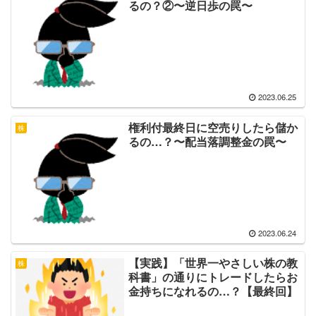
るの？②〜逆日歩の罠〜
2023.06.25
権利付最終日に空売りしたら儲か
株
るの…？〜配当落調整金の罠〜
2023.06.24
【実践】「世界一やさしい株の教
株
科書」の通りにトレードしたらお
金持ちになれるの…？【最終回】