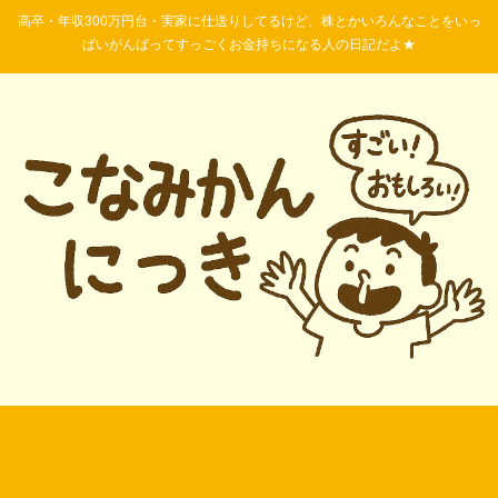
高卒・年収300万円台・実家に仕送りしてるけど、株とかいろんなことをいっ
ぱいがんばってすっごくお金持ちになる人の日記だよ★