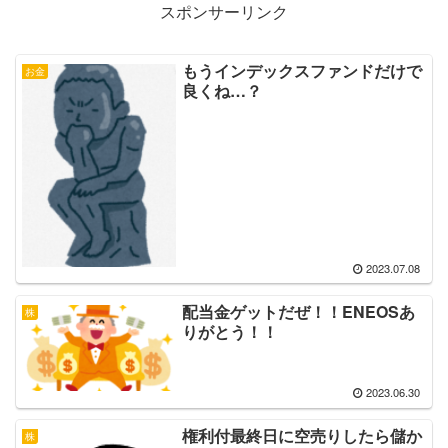
スポンサーリンク
もうインデックスファンドだけで
お金
良くね…？
2023.07.08
配当金ゲットだぜ！！ENEOSあ
株
りがとう！！
2023.06.30
権利付最終日に空売りしたら儲か
株