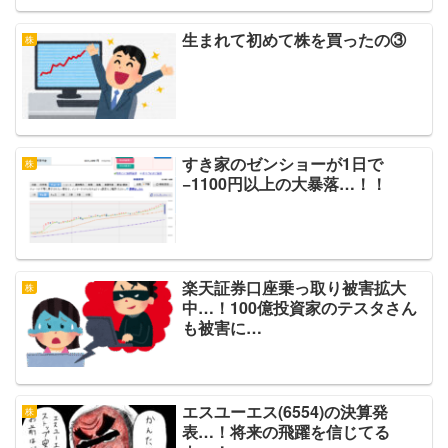
生まれて初めて株を買ったの③
株
すき家のゼンショーが1日で
株
−1100円以上の大暴落…！！
楽天証券口座乗っ取り被害拡大
株
中…！100億投資家のテスタさん
も被害に…
エスユーエス(6554)の決算発
株
表…！将来の飛躍を信じてる