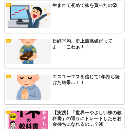
生まれて初めて株を買ったの②
株
日経平均、史上最高値だって
株
よ…！こわぁ！！
エスユーエスを信じて1年持ち続
株
けた結果…！！
【実践】「世界一やさしい株の教
株
科書」の通りにトレードしたらお
金持ちになれるの…？④