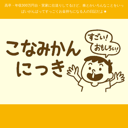
高卒・年収300万円台・実家に仕送りしてるけど、株とかいろんなことをいっ
ぱいがんばってすっごくお金持ちになる人の日記だよ★