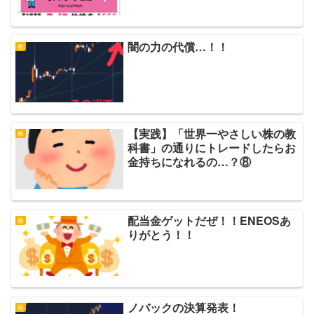
闇の力の代償…！！
株
【実践】「世界一やさしい株の教
株
科書」の通りにトレードしたらお
金持ちになれるの…？⑧
配当金ゲットだぜ！！ENEOSあ
株
りがとう！！
ノバックの決算発表！
株