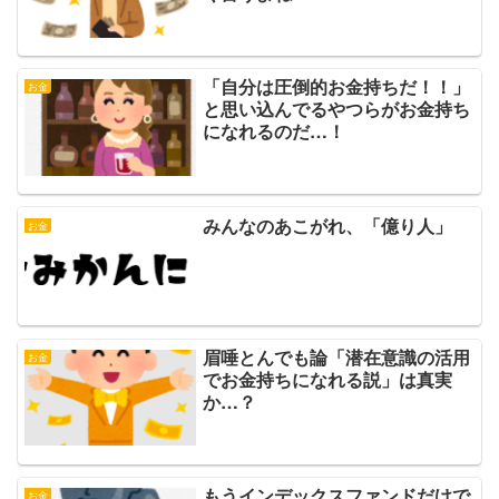
「自分は圧倒的お金持ちだ！！」
お金
と思い込んでるやつらがお金持ち
になれるのだ…！
みんなのあこがれ、「億り人」
お金
眉唾とんでも論「潜在意識の活用
お金
でお金持ちになれる説」は真実
か…？
もうインデックスファンドだけで
お金