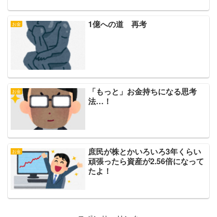
1億への道 再考
お金
「もっと」お金持ちになる思考
お金
法…！
庶民が株とかいろいろ3年くらい
お金
頑張ったら資産が2.56倍になって
たよ！