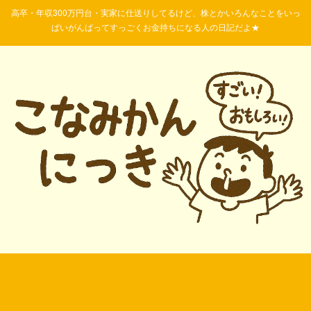
高卒・年収300万円台・実家に仕送りしてるけど、株とかいろんなことをいっ
ぱいがんばってすっごくお金持ちになる人の日記だよ★