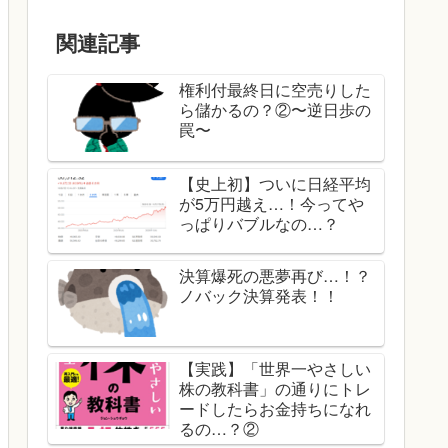
関連記事
権利付最終日に空売りした
ら儲かるの？②〜逆日歩の
罠〜
【史上初】ついに日経平均
が5万円越え…！今ってや
っぱりバブルなの…？
決算爆死の悪夢再び…！？
ノバック決算発表！！
【実践】「世界一やさしい
株の教科書」の通りにトレ
ードしたらお金持ちになれ
るの…？②