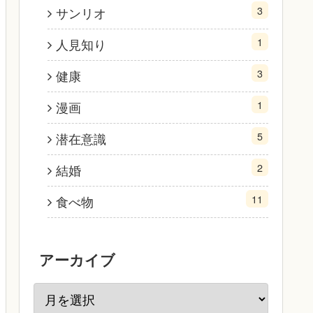
3
サンリオ
1
人見知り
3
健康
1
漫画
5
潜在意識
2
結婚
11
食べ物
アーカイブ