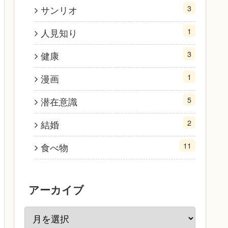
3
サンリオ
1
人見知り
3
健康
1
漫画
5
潜在意識
2
結婚
11
食べ物
アーカイブ