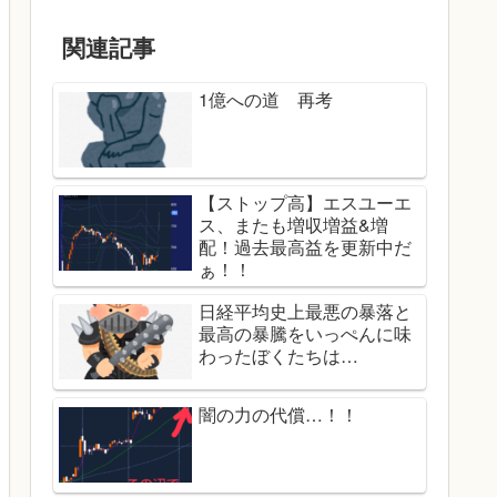
関連記事
1億への道 再考
【ストップ高】エスユーエ
ス、またも増収増益&増
配！過去最高益を更新中だ
ぁ！！
日経平均史上最悪の暴落と
最高の暴騰をいっぺんに味
わったぼくたちは…
闇の力の代償…！！