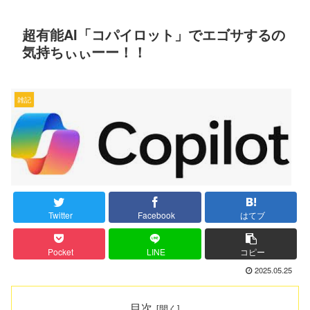
超有能AI「コパイロット」でエゴサするの
気持ちぃぃーー！！
雑記
Twitter
Facebook
はてブ
Pocket
LINE
コピー
2025.05.25
目次