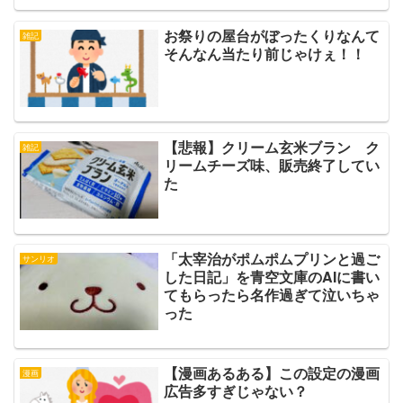
お祭りの屋台がぼったくりなんて
雑記
そんなん当たり前じゃけぇ！！
【悲報】クリーム玄米ブラン ク
雑記
リームチーズ味、販売終了してい
た
「太宰治がポムポムプリンと過ご
サンリオ
した日記」を青空文庫のAIに書い
てもらったら名作過ぎて泣いちゃ
った
【漫画あるある】この設定の漫画
漫画
広告多すぎじゃない？