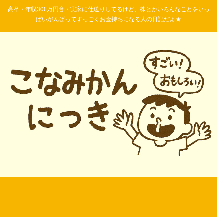
高卒・年収300万円台・実家に仕送りしてるけど、株とかいろんなことをいっ
ぱいがんばってすっごくお金持ちになる人の日記だよ★