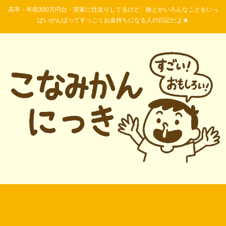
高卒・年収300万円台・実家に仕送りしてるけど、株とかいろんなことをいっ
ぱいがんばってすっごくお金持ちになる人の日記だよ★