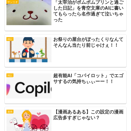
「太宰治がポムポムプリンと過ご
サンリオ
した日記」を青空文庫のAIに書い
てもらったら名作過ぎて泣いちゃ
った
お祭りの屋台がぼったくりなんて
雑記
そんなん当たり前じゃけぇ！！
超有能AI「コパイロット」でエゴ
雑記
サするの気持ちぃぃーー！！
【漫画あるある】この設定の漫画
漫画
広告多すぎじゃない？