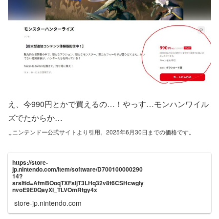
え、今990円とかで買えるの…！やっす…モンハンワイル
ズでたからか…
↓ニンテンドー公式サイトより引用。2025年6月30日までの価格です。
https://store-
jp.nintendo.com/item/software/D700100000290
14?
srsltid=AfmBOoqTXFsljT3LHq32v8t6CSHcwgIy
nvoE9E0QayXI_TLVOmRtgy4x
store-jp.nintendo.com